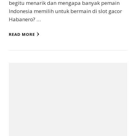
begitu menarik dan mengapa banyak pemain
Indonesia memilih untuk bermain di slot gacor
Habanero? …
READ MORE