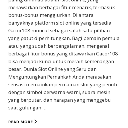
menawarkan berbagai fitur menarik, termasuk
bonus-bonus menggiurkan. Di antara
banyaknya platform slot online yang tersedia,
Gacor108 muncul sebagai salah satu pilihan
yang patut diperhitungkan. Bagi pemain pemula
atau yang sudah berpengalaman, mengenal
berbagai fitur bonus yang ditawarkan Gacor108
bisa menjadi kunci untuk meraih kemenangan
besar. Dunia Slot Online yang Seru dan
Menguntungkan Pernahkah Anda merasakan
sensasi memainkan permainan slot yang penuh
dengan simbol berwarna-warni, suara mesin
yang berputar, dan harapan yang menggebu
saat gulungan …
READ MORE