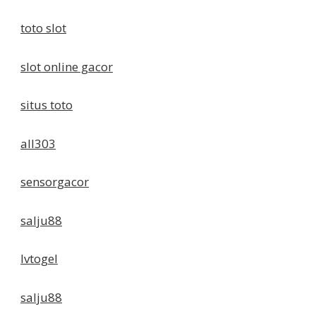
toto slot
slot online gacor
situs toto
all303
sensorgacor
salju88
lvtogel
salju88