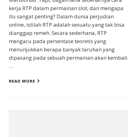
kerja RTP dalam permainan slot, dan mengapa
itu sangat penting? Dalam dunia perjudian
online, istilah RTP adalah sesuatu yang tak bisa
dianggap remeh. Secara sederhana, RTP
mengacu pada persentase teoretis yang
menunjukkan berapa banyak taruhan yang
dipasang pada sebuah permainan akan kembali
…
READ MORE