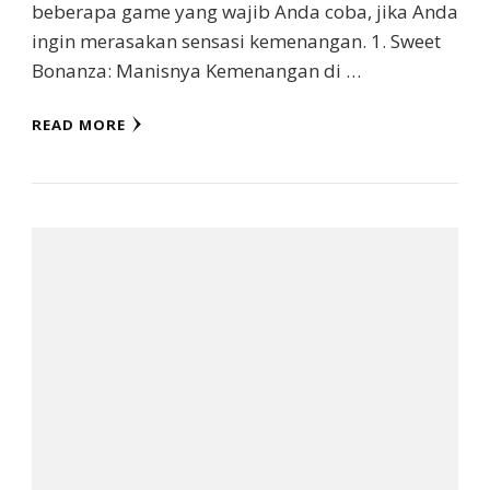
beberapa game yang wajib Anda coba, jika Anda
ingin merasakan sensasi kemenangan. 1. Sweet
Bonanza: Manisnya Kemenangan di …
READ MORE