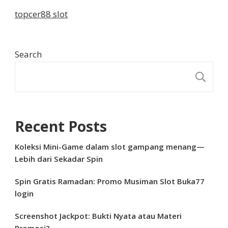
topcer88 slot
Search
S
Recent Posts
Koleksi Mini-Game dalam slot gampang menang—
Lebih dari Sekadar Spin
Spin Gratis Ramadan: Promo Musiman Slot Buka77
login
Screenshot Jackpot: Bukti Nyata atau Materi