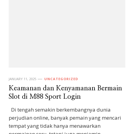
JANUARY 11, 2025
UNCATEGORIZED
Keamanan dan Kenyamanan Bermain
Slot di M88 Sport Login
Di tengah semakin berkembangnya dunia
perjudian online, banyak pemain yang mencari
tempat yang tidak hanya menawarkan
permainan seru, tetapi juga menjamin