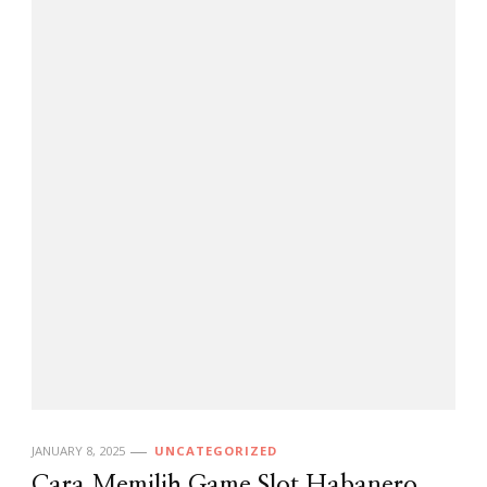
JANUARY 8, 2025
UNCATEGORIZED
Cara Memilih Game Slot Habanero