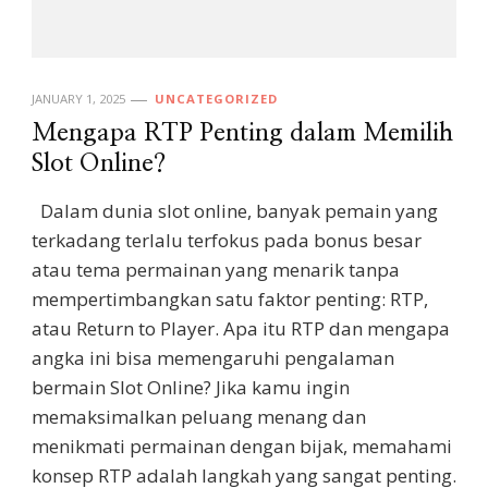
JANUARY 1, 2025
UNCATEGORIZED
Mengapa RTP Penting dalam Memilih
Slot Online?
Dalam dunia slot online, banyak pemain yang
terkadang terlalu terfokus pada bonus besar
atau tema permainan yang menarik tanpa
mempertimbangkan satu faktor penting: RTP,
atau Return to Player. Apa itu RTP dan mengapa
angka ini bisa memengaruhi pengalaman
bermain Slot Online? Jika kamu ingin
memaksimalkan peluang menang dan
menikmati permainan dengan bijak, memahami
konsep RTP adalah langkah yang sangat penting.