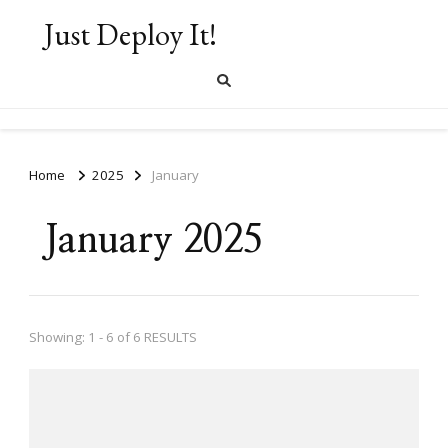
Just Deploy It!
Home
2025
January
January 2025
Showing: 1 - 6 of 6 RESULTS