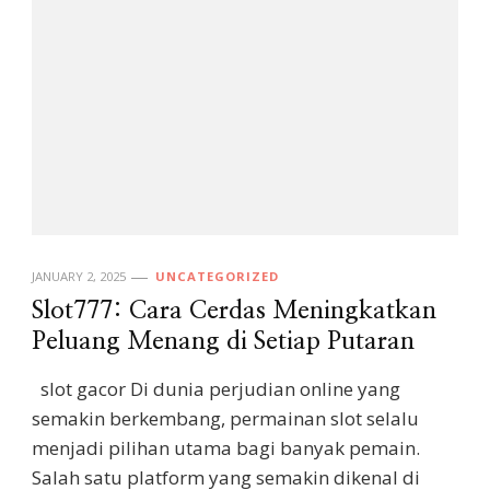
JANUARY 2, 2025
UNCATEGORIZED
Slot777: Cara Cerdas Meningkatkan
Peluang Menang di Setiap Putaran
slot gacor Di dunia perjudian online yang
semakin berkembang, permainan slot selalu
menjadi pilihan utama bagi banyak pemain.
Salah satu platform yang semakin dikenal di