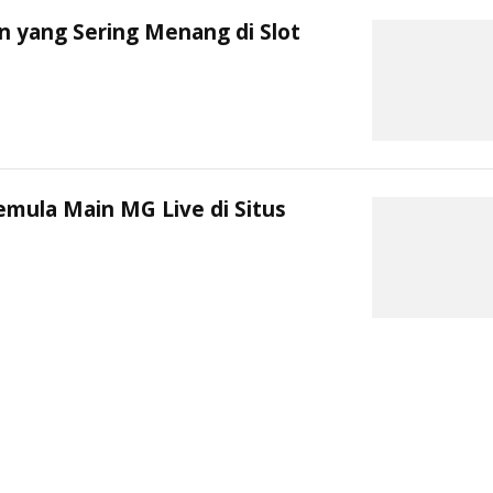
n yang Sering Menang di Slot
emula Main MG Live di Situs