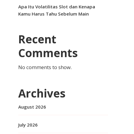
Apa Itu Volatilitas Slot dan Kenapa
Kamu Harus Tahu Sebelum Main
Recent
Comments
No comments to show.
Archives
August 2026
July 2026