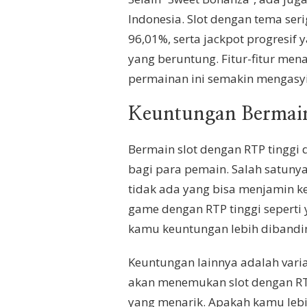
Indonesia. Slot dengan tema ser
96,01%, serta jackpot progresif
yang beruntung. Fitur-fitur men
permainan ini semakin mengasy
Keuntungan Bermain
Bermain slot dengan RTP tinggi
bagi para pemain. Salah satuny
tidak ada yang bisa menjamin 
game dengan RTP tinggi seperti
kamu keuntungan lebih dibandi
Keuntungan lainnya adalah varia
akan menemukan slot dengan RTP
yang menarik. Apakah kamu lebi