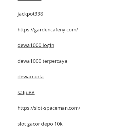
jackpot338
https://gardencafeny.com/
dewa1000 login
dewa1000 terpercaya
dewamuda
salju88
https://slot-spaceman.com/
slot gacor depo 10k