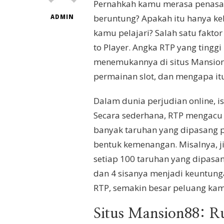
Pernahkah kamu merasa penasar
beruntung? Apakah itu hanya ke
ADMIN
kamu pelajari? Salah satu fakto
to Player. Angka RTP yang tingg
menemukannya di situs Mansion
permainan slot, dan mengapa it
Dalam dunia perjudian online, i
Secara sederhana, RTP mengacu 
banyak taruhan yang dipasang 
bentuk kemenangan. Misalnya, ji
setiap 100 taruhan yang dipasa
dan 4 sisanya menjadi keuntung
RTP, semakin besar peluang ka
Situs Mansion88: R