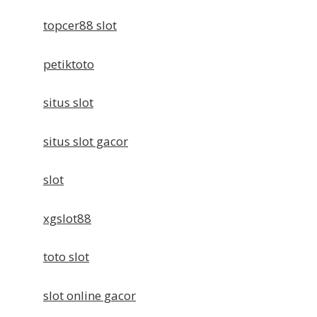
topcer88 slot
petiktoto
situs slot
situs slot gacor
slot
xgslot88
toto slot
slot online gacor