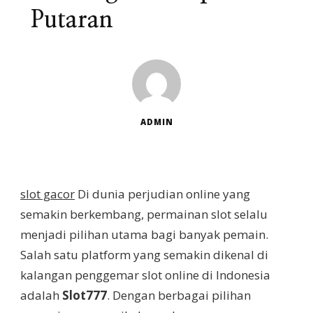
Putaran
ADMIN
slot gacor
Di dunia perjudian online yang
semakin berkembang, permainan slot selalu
menjadi pilihan utama bagi banyak pemain.
Salah satu platform yang semakin dikenal di
kalangan penggemar slot online di Indonesia
adalah
Slot777
. Dengan berbagai pilihan