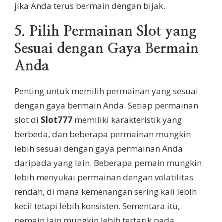
jika Anda terus bermain dengan bijak.
5. Pilih Permainan Slot yang
Sesuai dengan Gaya Bermain
Anda
Penting untuk memilih permainan yang sesuai
dengan gaya bermain Anda. Setiap permainan
slot di
Slot777
memiliki karakteristik yang
berbeda, dan beberapa permainan mungkin
lebih sesuai dengan gaya permainan Anda
daripada yang lain. Beberapa pemain mungkin
lebih menyukai permainan dengan volatilitas
rendah, di mana kemenangan sering kali lebih
kecil tetapi lebih konsisten. Sementara itu,
pemain lain mungkin lebih tertarik pada