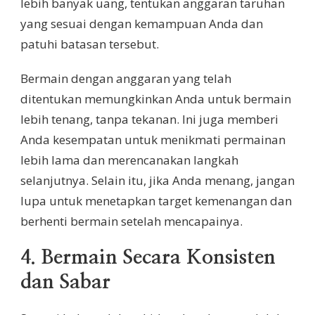
lebih banyak uang, tentukan anggaran taruhan
yang sesuai dengan kemampuan Anda dan
patuhi batasan tersebut.
Bermain dengan anggaran yang telah
ditentukan memungkinkan Anda untuk bermain
lebih tenang, tanpa tekanan. Ini juga memberi
Anda kesempatan untuk menikmati permainan
lebih lama dan merencanakan langkah
selanjutnya. Selain itu, jika Anda menang, jangan
lupa untuk menetapkan target kemenangan dan
berhenti bermain setelah mencapainya.
4. Bermain Secara Konsisten
dan Sabar