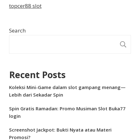
topcer88 slot
Search
S
Recent Posts
Koleksi Mini-Game dalam slot gampang menang—
Lebih dari Sekadar Spin
Spin Gratis Ramadan: Promo Musiman Slot Buka77
login
Screenshot Jackpot: Bukti Nyata atau Materi
Promosi?