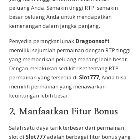
peluang Anda. Semakin tinggi RTP, semakin
besar peluang Anda untuk mendapatkan
kemenangan dalam jangka panjang.
Penyedia perangkat lunak
Dragoonsoft
memiliki sejumlah permainan dengan RTP tinggi
yang memberikan peluang menang lebih besar.
Dengan melakukan sedikit riset tentang RTP
permainan yang tersedia di
Slot777
, Anda bisa
memilih permainan yang menawarkan
keuntungan lebih besar.
2. Manfaatkan Fitur Bonus
Salah satu daya tarik terbesar dari permainan
slot di
Slot777
adalah berbagai fitur bonus yang