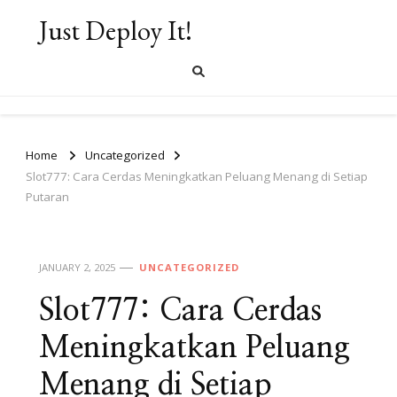
Just Deploy It!
Home
Uncategorized
Slot777: Cara Cerdas Meningkatkan Peluang Menang di Setiap
Putaran
JANUARY 2, 2025
UNCATEGORIZED
Slot777: Cara Cerdas
Meningkatkan Peluang
Menang di Setiap