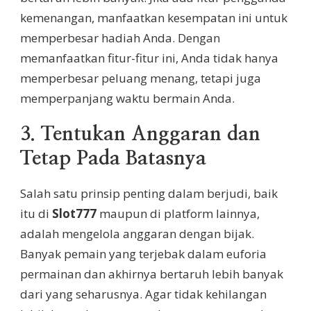
kemenangan, manfaatkan kesempatan ini untuk
memperbesar hadiah Anda. Dengan
memanfaatkan fitur-fitur ini, Anda tidak hanya
memperbesar peluang menang, tetapi juga
memperpanjang waktu bermain Anda.
3. Tentukan Anggaran dan
Tetap Pada Batasnya
Salah satu prinsip penting dalam berjudi, baik
itu di
Slot777
maupun di platform lainnya,
adalah mengelola anggaran dengan bijak.
Banyak pemain yang terjebak dalam euforia
permainan dan akhirnya bertaruh lebih banyak
dari yang seharusnya. Agar tidak kehilangan