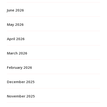
June 2026
May 2026
April 2026
March 2026
February 2026
December 2025
November 2025