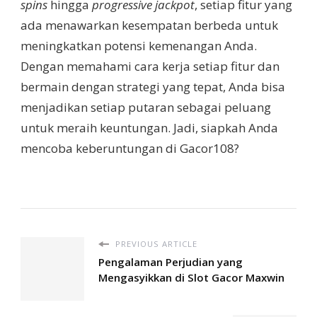
spins
hingga
progressive jackpot
, setiap fitur yang
ada menawarkan kesempatan berbeda untuk
meningkatkan potensi kemenangan Anda.
Dengan memahami cara kerja setiap fitur dan
bermain dengan strategi yang tepat, Anda bisa
menjadikan setiap putaran sebagai peluang
untuk meraih keuntungan. Jadi, siapkah Anda
mencoba keberuntungan di Gacor108?
PREVIOUS ARTICLE
Pengalaman Perjudian yang
Mengasyikkan di Slot Gacor Maxwin