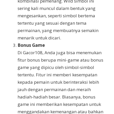
kombinasi pemenang. Wild simbol ini
sering kali muncul dalam bentuk yang
mengesankan, seperti simbol bertema
tertentu yang sesuai dengan tema
permainan, yang membuatnya semakin
menarik untuk dicari.
Bonus Game
Di Gacor108, Anda juga bisa menemukan
fitur bonus berupa mini-game atau bonus
game yang dipicu oleh simbol-simbol
tertentu. Fitur ini memberi kesempatan
kepada pemain untuk berinteraksi lebih
jauh dengan permainan dan meraih
hadiah-hadiah besar. Biasanya, bonus
game ini memberikan kesempatan untuk
menggandakan kemenangan atau bahkan