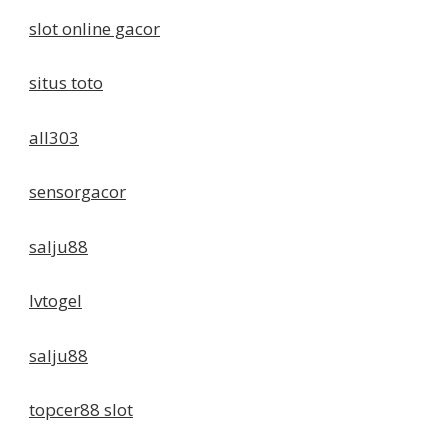
slot online gacor
situs toto
all303
sensorgacor
salju88
lvtogel
salju88
topcer88 slot