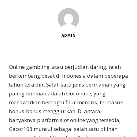
ADMIN
Online gambling, atau perjudian daring, telah
berkembang pesat di Indonesia dalam beberapa
tahun terakhir. Salah satu jenis permainan yang
paling diminati adalah slot online, yang
menawarkan berbagai fitur menarik, termasuk
bonus-bonus menggiurkan. Di antara
banyaknya platform slot online yang tersedia,
Gacor108 muncul sebagai salah satu pilihan