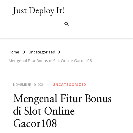
Just Deploy It!
Home
Uncategorized
Mengenal Fitur Bonus di Slot Online Gacor108
NOVEMBER 10, 2024
UNCATEGORIZED
Mengenal Fitur Bonus
di Slot Online
Gacor108