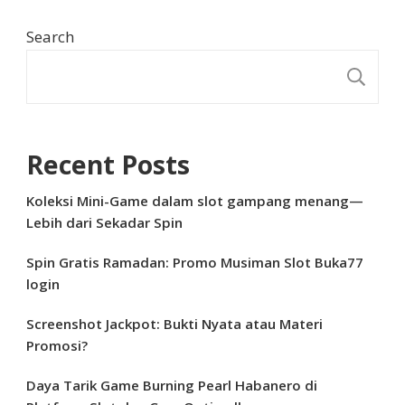
Search
S
Recent Posts
Koleksi Mini-Game dalam slot gampang menang—
Lebih dari Sekadar Spin
Spin Gratis Ramadan: Promo Musiman Slot Buka77
login
Screenshot Jackpot: Bukti Nyata atau Materi
Promosi?
Daya Tarik Game Burning Pearl Habanero di