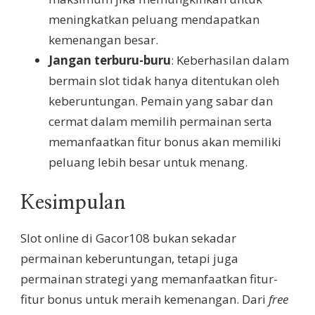
meningkatkan peluang mendapatkan
kemenangan besar.
Jangan terburu-buru
: Keberhasilan dalam
bermain slot tidak hanya ditentukan oleh
keberuntungan. Pemain yang sabar dan
cermat dalam memilih permainan serta
memanfaatkan fitur bonus akan memiliki
peluang lebih besar untuk menang.
Kesimpulan
Slot online di Gacor108 bukan sekadar
permainan keberuntungan, tetapi juga
permainan strategi yang memanfaatkan fitur-
fitur bonus untuk meraih kemenangan. Dari
free