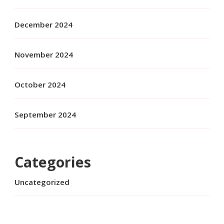
December 2024
November 2024
October 2024
September 2024
Categories
Uncategorized