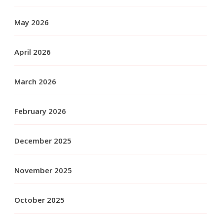
May 2026
April 2026
March 2026
February 2026
December 2025
November 2025
October 2025