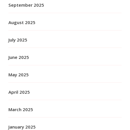
September 2025
August 2025
July 2025
June 2025
May 2025
April 2025
March 2025
January 2025