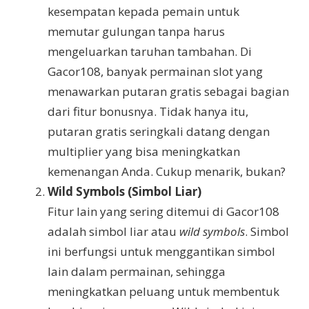
kesempatan kepada pemain untuk
memutar gulungan tanpa harus
mengeluarkan taruhan tambahan. Di
Gacor108, banyak permainan slot yang
menawarkan putaran gratis sebagai bagian
dari fitur bonusnya. Tidak hanya itu,
putaran gratis seringkali datang dengan
multiplier yang bisa meningkatkan
kemenangan Anda. Cukup menarik, bukan?
Wild Symbols (Simbol Liar)
Fitur lain yang sering ditemui di Gacor108
adalah simbol liar atau
wild symbols
. Simbol
ini berfungsi untuk menggantikan simbol
lain dalam permainan, sehingga
meningkatkan peluang untuk membentuk