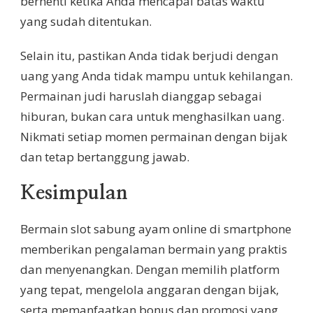
berhenti ketika Anda mencapai batas waktu
yang sudah ditentukan.
Selain itu, pastikan Anda tidak berjudi dengan
uang yang Anda tidak mampu untuk kehilangan.
Permainan judi haruslah dianggap sebagai
hiburan, bukan cara untuk menghasilkan uang.
Nikmati setiap momen permainan dengan bijak
dan tetap bertanggung jawab.
Kesimpulan
Bermain slot sabung ayam online di smartphone
memberikan pengalaman bermain yang praktis
dan menyenangkan. Dengan memilih platform
yang tepat, mengelola anggaran dengan bijak,
serta memanfaatkan bonus dan promosi yang