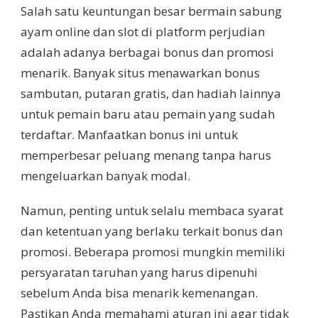
Salah satu keuntungan besar bermain sabung
ayam online dan slot di platform perjudian
adalah adanya berbagai bonus dan promosi
menarik. Banyak situs menawarkan bonus
sambutan, putaran gratis, dan hadiah lainnya
untuk pemain baru atau pemain yang sudah
terdaftar. Manfaatkan bonus ini untuk
memperbesar peluang menang tanpa harus
mengeluarkan banyak modal.
Namun, penting untuk selalu membaca syarat
dan ketentuan yang berlaku terkait bonus dan
promosi. Beberapa promosi mungkin memiliki
persyaratan taruhan yang harus dipenuhi
sebelum Anda bisa menarik kemenangan.
Pastikan Anda memahami aturan ini agar tidak