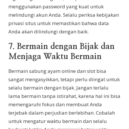
menggunakan password yang kuat untuk
melindungi akun Anda. Selalu periksa kebijakan
privasi situs untuk memastikan bahwa data
Anda akan dilindungi dengan baik.
7. Bermain dengan Bijak dan
Menjaga Waktu Bermain
Bermain sabung ayam online dan slot bisa
sangat mengasyikkan, tetapi perlu diingat untuk
selalu bermain dengan bijak. Jangan terlalu
lama bermain tanpa istirahat, karena hal ini bisa
memengaruhi fokus dan membuat Anda
terjebak dalam perjudian berlebihan. Cobalah
untuk mengatur waktu bermain dan selalu