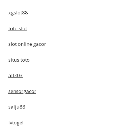
xgslot88
toto slot
slot online gacor
situs toto
all303
sensorgacor
salju88
lvtogel