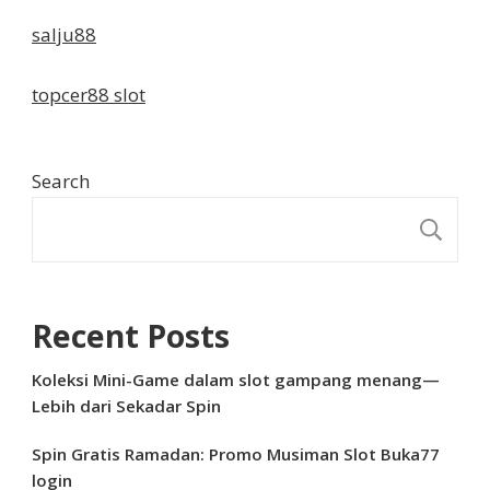
salju88
topcer88 slot
Search
S
Recent Posts
Koleksi Mini-Game dalam slot gampang menang—
Lebih dari Sekadar Spin
Spin Gratis Ramadan: Promo Musiman Slot Buka77
login