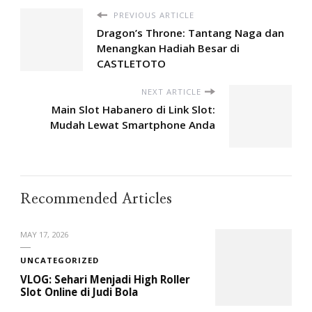
PREVIOUS ARTICLE
Dragon’s Throne: Tantang Naga dan
Menangkan Hadiah Besar di
CASTLETOTO
NEXT ARTICLE
Main Slot Habanero di Link Slot:
Mudah Lewat Smartphone Anda
Recommended Articles
MAY 17, 2026
UNCATEGORIZED
VLOG: Sehari Menjadi High Roller
Slot Online di Judi Bola