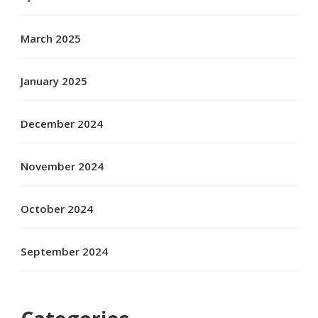
March 2025
January 2025
December 2024
November 2024
October 2024
September 2024