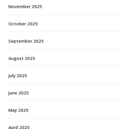
November 2025
October 2025
September 2025
August 2025
July 2025
June 2025
May 2025
April 2025