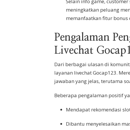
Selain info game, customer
meningkatkan peluang mena
memanfaatkan fitur bonus d
Pengalaman Pen
Livechat Gocap
Dari berbagai ulasan di komuni
layanan livechat Gocap123. Me
jawaban yang jelas, terutama so
Beberapa pengalaman positif yan
Mendapat rekomendasi slot
Dibantu menyelesaikan mas