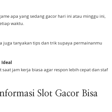
game apa yang sedang gacor hari ini atau minggu ini,
etiap waktu.
ba juga tanyakan tips dan trik supaya permainanmu
 Ideal
t saat jam kerja biasa agar respon lebih cepat dan staf
formasi Slot Gacor Bisa