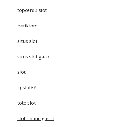
topcer88 slot
petiktoto
situs slot
situs slot gacor
slot
xgslot88
toto slot
slot online gacor