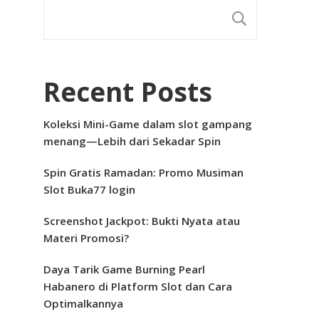
SEARCH
Recent Posts
Koleksi Mini-Game dalam slot gampang
menang—Lebih dari Sekadar Spin
Spin Gratis Ramadan: Promo Musiman
Slot Buka77 login
Screenshot Jackpot: Bukti Nyata atau
Materi Promosi?
Daya Tarik Game Burning Pearl
Habanero di Platform Slot dan Cara
Optimalkannya