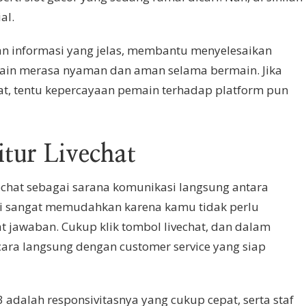
al.
n informasi yang jelas, membantu menyelesaikan
ain merasa nyaman dan aman selama bermain. Jika
rat, tentu kepercayaan pemain terhadap platform pun
tur Livechat
echat sebagai sarana komunikasi langsung antara
ini sangat memudahkan karena kamu tidak perlu
jawaban. Cukup klik tombol livechat, dan dalam
cara langsung dengan customer service yang siap
 adalah responsivitasnya yang cukup cepat, serta staf