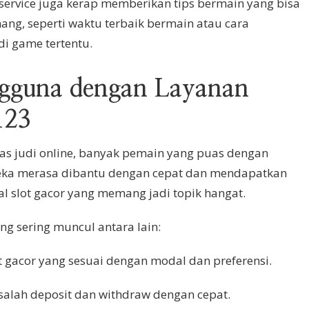
 service juga kerap memberikan tips bermain yang bisa
ng, seperti waktu terbaik bermain atau cara
i game tertentu.
gguna dengan Layanan
123
tas judi online, banyak pemain yang puas dengan
reka merasa dibantu dengan cepat dan mendapatkan
al slot gacor yang memang jadi topik hangat.
g sering muncul antara lain:
 gacor yang sesuai dengan modal dan preferensi.
alah deposit dan withdraw dengan cepat.