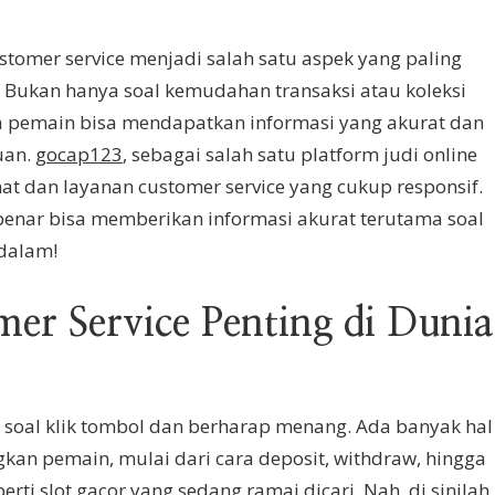
customer service menjadi salah satu aspek yang paling
. Bukan hanya soal kemudahan transaksi atau koleksi
a pemain bisa mendapatkan informasi yang akurat dan
uan.
gocap123
, sebagai salah satu platform judi online
hat dan layanan customer service yang cukup responsif.
-benar bisa memberikan informasi akurat terutama soal
 dalam!
r Service Penting di Dunia
 soal klik tombol dan berharap menang. Ada banyak hal
an pemain, mulai dari cara deposit, withdraw, hingga
rti slot gacor yang sedang ramai dicari. Nah, di sinilah