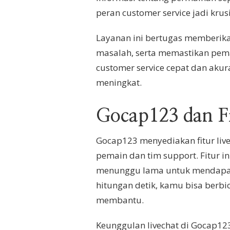
peran customer service jadi krusi
Layanan ini bertugas memberika
masalah, serta memastikan pem
customer service cepat dan aku
meningkat.
Gocap123 dan Fi
Gocap123 menyediakan fitur liv
pemain dan tim support. Fitur 
menunggu lama untuk mendapat 
hitungan detik, kamu bisa berbi
membantu.
Keunggulan livechat di Gocap123