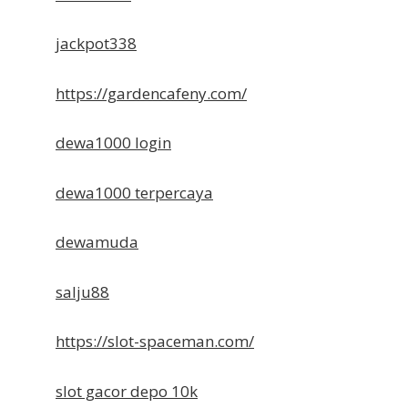
jackpot338
https://gardencafeny.com/
dewa1000 login
dewa1000 terpercaya
dewamuda
salju88
https://slot-spaceman.com/
slot gacor depo 10k