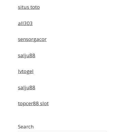
situs toto
all303
sensorgacor
salju88
lvtogel
salju88
topcer88 slot
Search