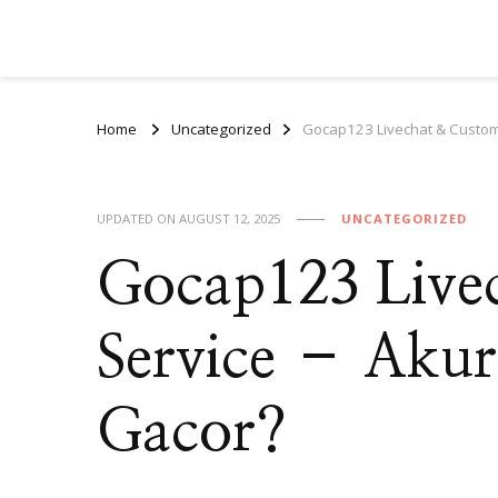
Home
Uncategorized
Gocap123 Livechat & Custome
UPDATED ON
AUGUST 12, 2025
UNCATEGORIZED
Gocap123 Live
Service – Akura
Gacor?