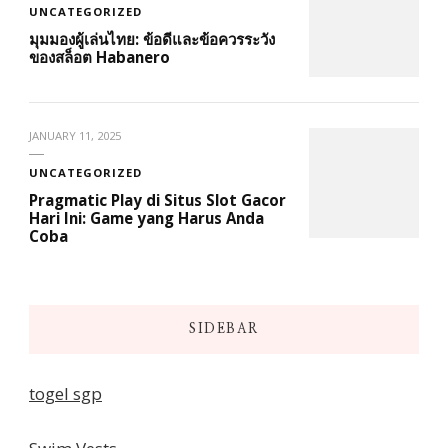
UNCATEGORIZED
มุมมองผู้เล่นไทย: ข้อดีและข้อควรระวัง
ของสล็อต Habanero
JANUARY 11, 2025
UNCATEGORIZED
Pragmatic Play di Situs Slot Gacor
Hari Ini: Game yang Harus Anda
Coba
SIDEBAR
togel sgp