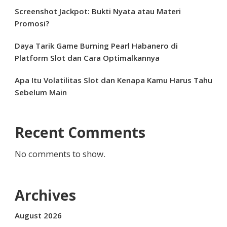
Screenshot Jackpot: Bukti Nyata atau Materi
Promosi?
Daya Tarik Game Burning Pearl Habanero di
Platform Slot dan Cara Optimalkannya
Apa Itu Volatilitas Slot dan Kenapa Kamu Harus Tahu
Sebelum Main
Recent Comments
No comments to show.
Archives
August 2026