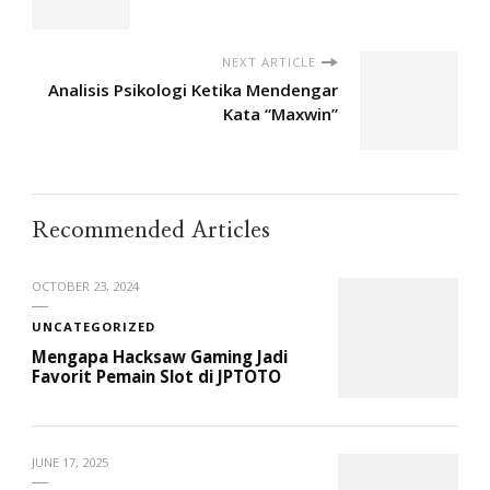
NEXT ARTICLE
Analisis Psikologi Ketika Mendengar
Kata “Maxwin”
Recommended Articles
OCTOBER 23, 2024
UNCATEGORIZED
Mengapa Hacksaw Gaming Jadi
Favorit Pemain Slot di JPTOTO
JUNE 17, 2025