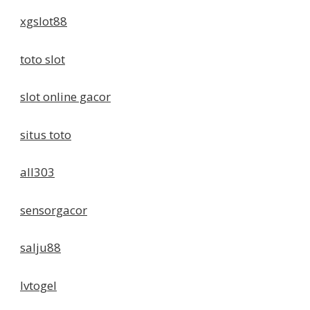
xgslot88
toto slot
slot online gacor
situs toto
all303
sensorgacor
salju88
lvtogel