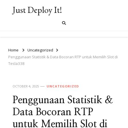
Just Deploy It!
Home
Uncategorized
Penggunaan Statistik & Data Bocoran RTP untuk Memilih Slot di
Tesla338
OCTOBER 4, 2025
UNCATEGORIZED
Penggunaan Statistik &
Data Bocoran RTP
untuk Memilih Slot di