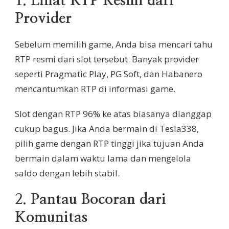
1.
Lihat RTP Resmi dari
Provider
Sebelum memilih game, Anda bisa mencari tahu
RTP resmi dari slot tersebut. Banyak provider
seperti Pragmatic Play, PG Soft, dan Habanero
mencantumkan RTP di informasi game.
Slot dengan RTP 96% ke atas biasanya dianggap
cukup bagus. Jika Anda bermain di Tesla338,
pilih game dengan RTP tinggi jika tujuan Anda
bermain dalam waktu lama dan mengelola
saldo dengan lebih stabil.
2.
Pantau Bocoran dari
Komunitas