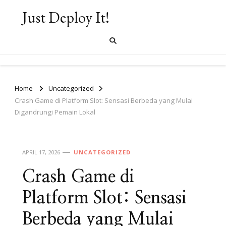
Just Deploy It!
Home
Uncategorized
Crash Game di Platform Slot: Sensasi Berbeda yang Mulai
Digandrungi Pemain Lokal
APRIL 17, 2026
UNCATEGORIZED
Crash Game di
Platform Slot: Sensasi
Berbeda yang Mulai