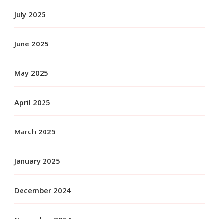
July 2025
June 2025
May 2025
April 2025
March 2025
January 2025
December 2024