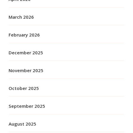
March 2026
February 2026
December 2025
November 2025
October 2025
September 2025
August 2025