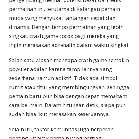
permainan ini, terutama di kalangan pemain
muda yang menyukai tantangan cepat dan
dinamis. Dengan tempo permainan yang lebih
singkat, crash game cocok bagi mereka yang
ingin merasakan adrenalin dalam waktu singkat.
Salah satu alasan mengapa crash game semakin
populer adalah karena tampilannya yang
sederhana namun adiktif. Tidak ada simbol
rumit atau fitur yang membingungkan, sehingga
pemain baru pun bisa dengan cepat memahami
cara bermain. Dalam hitungan detik, siapa pun
sudah bisa ikut merasakan keseruannya.
Selain itu, faktor komunitas juga berperan
penting. Banyak pemain yang berbagi