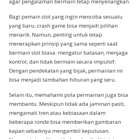
agar pengalaman bermain tetap menyenangkan.
Bagi pemain slot yang ingin mencoba sesuatu
yang baru, crash game bisa menjadi pilihan
menarik. Namun, penting untuk tetap
menerapkan prinsip yang sama seperti saat
bermain slot biasa: mengatur batasan, menjaga
kontrol, dan tidak bermain secara impulsif.
Dengan pendekatan yang bijak, permainan ini
bisa menjadi tambahan hiburan yang seru.
Selain itu, memahami pola permainan juga bisa
membantu. Meskipun tidak ada jaminan pasti,
mengamati tren atau kebiasaan dalam
beberapa ronde bisa memberikan gambaran
kapan sebaiknya mengambil keputusan.