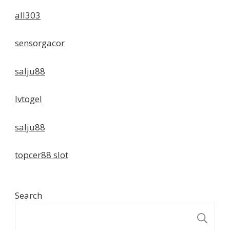
all303
sensorgacor
salju88
lvtogel
salju88
topcer88 slot
Search
S